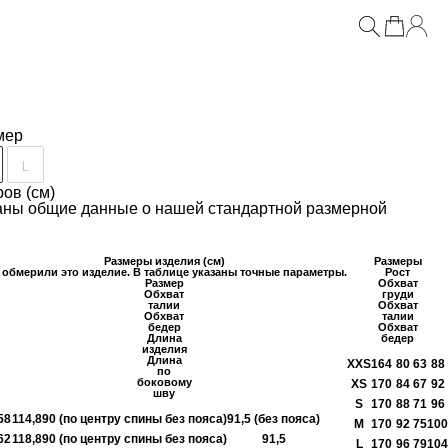
кой пайетками
ОСТАЛОСЬ МАЛО
мер
L
ов (см)
заны общие данные о нашей стандартной размерной
Размеры изделия (см)
Размеры
обмерили это изделие. В таблице указаны точные параметры.
Рост
Размер
Обхват
Обхват
груди
талии
Обхват
Обхват
талии
бедер
Обхват
Длина
бедер
изделия
Длина
XXS
164
80
63
88
по
боковому
XS
170
84
67
92
шву
S
170
88
71
96
58
114,8
90 (по центру спины без пояса)
91,5 (без пояса)
M
170
92
75
100
62
118,8
90 (по центру спины без пояса)
91,5
L
170
96
79
104