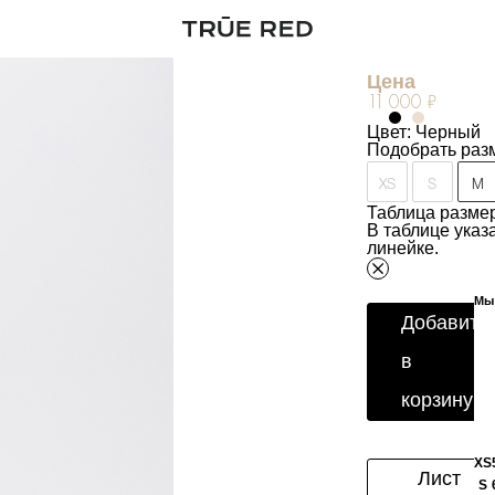
Юбка с вышив
Артикул:
274202
Цена
11 000 ₽
Цвет: Черный
Подобрать раз
XS
S
M
Таблица размер
В таблице ука
линейке.
Мы 
Добавить
в
корзину
XS
Лист
S