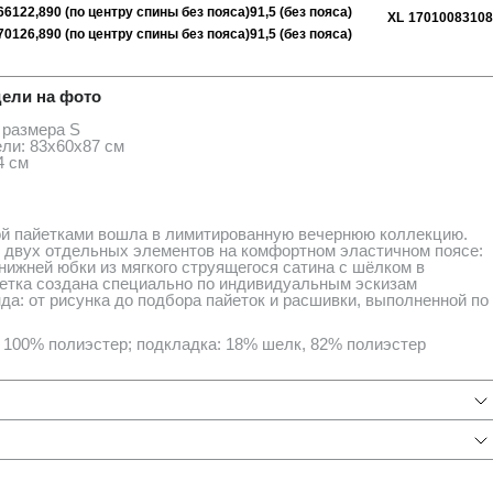
66
122,8
90 (по центру спины без пояса)
91,5 (без пояса)
XL
170
100
83
108
ия
70
126,8
90 (по центру спины без пояса)
91,5 (без пояса)
ели на фото
 размера S
ли: 83х60х87 см
4 см
й пайетками вошла в лимитированную вечернюю коллекцию.
 двух отдельных элементов на комфортном эластичном поясе:
 нижней юбки из мягкого струящегося сатина с шёлком в
сетка создана специально по индивидуальным эскизам
да: от рисунка до подбора пайеток и расшивки, выполненной по
 100% полиэстер; подкладка: 18% шелк, 82% полиэстер