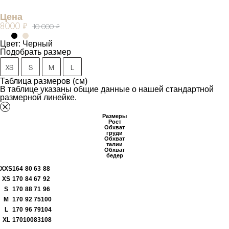
Цена
8000 ₽
10 000 ₽
Цвет: Черный
Подобрать размер
XS
S
M
L
Таблица размеров (см)
В таблице указаны общие данные о нашей стандартной
размерной линейке.
Размеры
Рост
Обхват
груди
Обхват
талии
Обхват
бедер
XXS
164
80
63
88
XS
170
84
67
92
S
170
88
71
96
M
170
92
75
100
L
170
96
79
104
XL
170
100
83
108