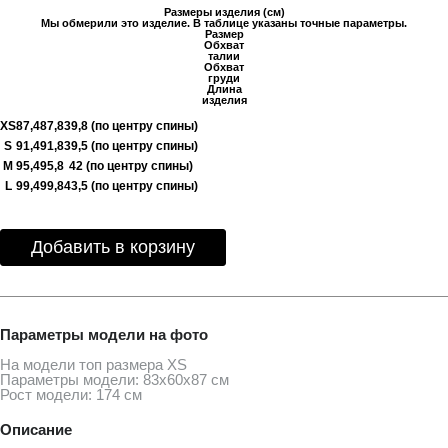
Размеры изделия (см)
Мы обмерили это изделие. В таблице указаны точные параметры.
Размер
Обхват
талии
Обхват
груди
Длина
изделия
XS
87,4
87,8
39,8 (по центру спины)
S
91,4
91,8
39,5 (по центру спины)
M
95,4
95,8
42 (по центру спины)
L
99,4
99,8
43,5 (по центру спины)
Добавить в корзину
Параметры модели на фото
На модели топ размера ХS
Параметры модели: 83х60х87 см
Рост модели: 174 см
Описание