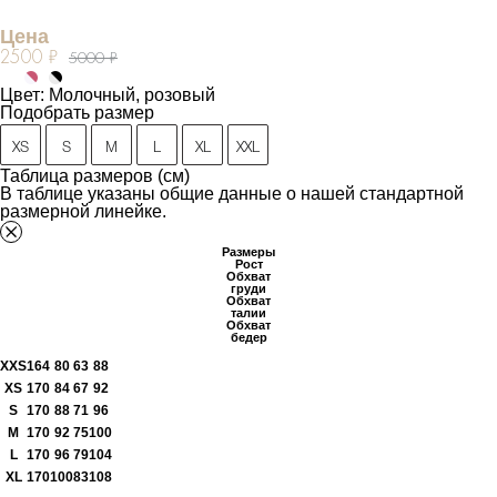
Цена
2500 ₽
5000 ₽
Цвет: Молочный, розовый
Подобрать размер
XS
S
M
L
XL
XXL
Таблица размеров (см)
В таблице указаны общие данные о нашей стандартной
размерной линейке.
Размеры
Рост
Обхват
груди
Обхват
талии
Обхват
бедер
XXS
164
80
63
88
XS
170
84
67
92
S
170
88
71
96
M
170
92
75
100
L
170
96
79
104
XL
170
100
83
108