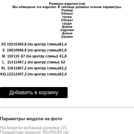
Размеры изделия (см)
Мы обмерили это изделие. В таблице указаны точные параметры.
Размер
Обхват
талии
Обхват
груди
Длина
изделия
Длина
рукава
XS
102
102
66,8 (по центру спины)
61,4
S
106
106
66,9 (по центру спины)
61,6
M
110
110
67 (по центру спины)
61,8
L
114
114
67,1 (по центру спины)
62
XL
118
118
67,2 (по центру спины)
62,2
XXL
122
122
67,3 (по центру спины)
62,4
Добавить в корзину
Параметры модели на фото
На модели рубашка размера ХS
Параметры модели: 85х59х89 см