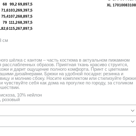
68
99,2
69,8
97,5
XL
170
100
83
108
71,6
103,2
69,3
97,5
75,4
107,2
68,8
97,5
79
111,2
68,3
97,5
L
82,6
115,2
67,8
97,5
3 см
ного шёлка с кантом – часть костюма в актуальном пижамном
я расслабленных образов. Приятная ткань красиво струится,
кожи и дарит ощущение полного комфорта. Принт с цветками
ашими дизайнерами. Брюки на удобной посадке: резинка и
овицу и молнию сбоку. Носите комплектом или стилизуйте брюки
и чувствуйте себя как дома на прогулке по городу, за столиком
ешествии.
искоза, 10% нейлон
, розовый