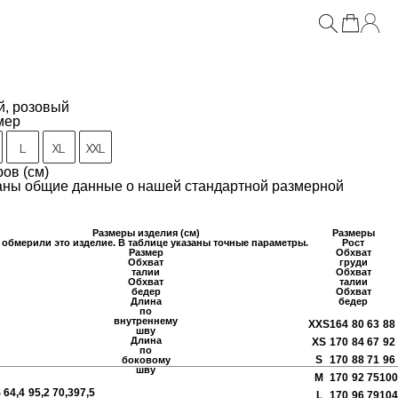
козного шёлка с кантом
й, розовый
мер
L
XL
XXL
ов (см)
заны общие данные о нашей стандартной размерной
Размеры изделия (см)
Размеры
обмерили это изделие. В таблице указаны точные параметры.
Рост
Размер
Обхват
Обхват
груди
талии
Обхват
Обхват
талии
бедер
Обхват
Длина
бедер
по
внутреннему
XXS
164
80
63
88
шву
Длина
XS
170
84
67
92
по
S
170
88
71
96
боковому
шву
M
170
92
75
100
S
64,4
95,2
70,3
97,5
L
170
96
79
104