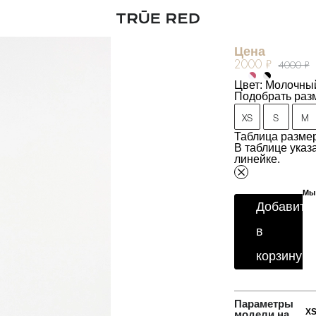
Брюки из вис
Артикул:
261904
Цена
2000 ₽
4000 ₽
Цвет: Молочны
Подобрать раз
XS
S
M
Таблица размер
В таблице ука
линейке.
Мы 
Добавить
в
корзину
Параметры
X
модели на