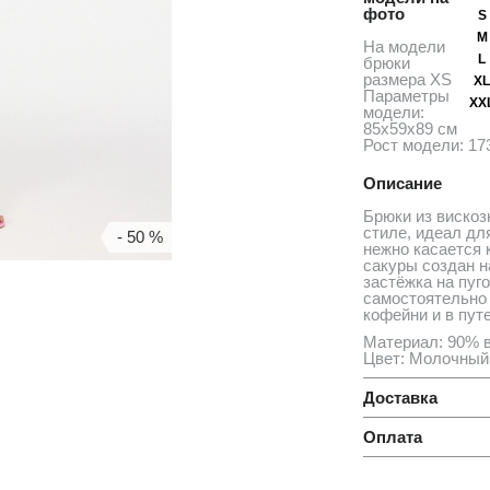
фото
S
M
На модели
L
брюки
размера ХS
XL
Параметры
XX
модели:
85х59х89 см
Рост модели: 17
Описание
Брюки из вискоз
стиле, идеал дл
- 50 %
нежно касается 
сакуры создан н
застёжка на пуг
самостоятельно 
кофейни и в пут
Материал: 90% в
Цвет: Молочный
Доставка
Оплата