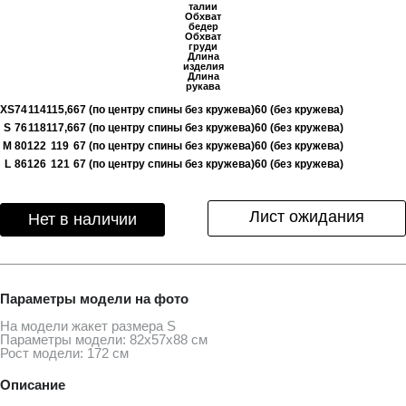
талии
Обхват
бедер
Обхват
груди
Длина
изделия
Длина
рукава
XS
74
114
115,6
67 (по центру спины без кружева)
60 (без кружева)
S
76
118
117,6
67 (по центру спины без кружева)
60 (без кружева)
M
80
122
119
67 (по центру спины без кружева)
60 (без кружева)
L
86
126
121
67 (по центру спины без кружева)
60 (без кружева)
Лист ожидания
Нет в наличии
Параметры модели на фото
На модели жакет размера S
Параметры модели: 82х57х88 см
Рост модели: 172 см
Описание