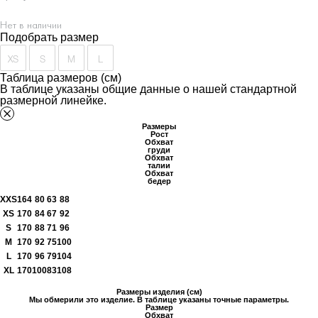
Нет в наличии
Подобрать размер
XS
S
M
L
Таблица размеров (см)
В таблице указаны общие данные о нашей стандартной
размерной линейке.
Размеры
Рост
Обхват
груди
Обхват
талии
Обхват
бедер
XXS
164
80
63
88
XS
170
84
67
92
S
170
88
71
96
M
170
92
75
100
L
170
96
79
104
XL
170
100
83
108
Размеры изделия (см)
Мы обмерили это изделие. В таблице указаны точные параметры.
Размер
Обхват