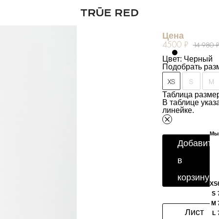
Юбка с круж
Артикул:
252601
Цена
4500 ₽
14 980 
Цвет: Черный
Подобрать раз
XS
S
M
Таблица размер
В таблице ука
линейке.
Мы 
Добавить
в
корзину
XS
S
M
Лист
L