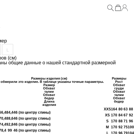
евом шантильи
₽
мер
L
ов (см)
заны общие данные о нашей стандартной размерной
Размеры изделия (см)
Размеры
обмерили это изделие. В таблице указаны точные параметры.
Рост
Размер
Обхват
Обхват
груди
талии
Обхват
Обхват
талии
бедер
Обхват
Длина
бедер
изделия
XXS
164
80
63
88
66,4
84,4
46 (по центру спины)
XS
170
84
67
92
70,4
88,6
46 (по центру спины)
S
170
88
71
96
74,4
92,8
46 (по центру спины)
M
170
92
75
100
78,4
99
46 (по центру спины)
L
170
96
79
104