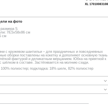
XL
170
100
83
108
ия
ели на фото
 размера S
ли: 78,5х58х86 см
5 см
ни с кружевом шантильи – для праздничных и повседневных
ные оборки поставлены на кокетку и дополняют основную ткань
 лёгкой фактурой и деликатным мерцанием. Юбка на приятной к
с шёлком в составе. Застёгивается на молнию сзади.
 100% полиэстер; подкладка: 18% шелк, 82% полиэстер