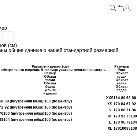
нзы
мер
L
ов (см)
заны общие данные о нашей стандартной размерной
Размеры изделия (см)
Размеры
обмерили это изделие. В таблице указаны точные параметры.
Рост
Размер
Обхват
Обхват
груди
талии
Обхват
Обхват
талии
бедер
Обхват
Длина
бедер
изделия
XXS
164
80
63
88
68
88 (внутренняя юбка)
100 (по центру)
XS
170
84
67
92
72
92 (внутренняя юбка)
100 (по центру)
S
170
88
71
96
76
100 (внутренняя юбка)
100 (по центру)
M
170
92
75
100
ия
83
104 (внутренняя юбка)
100 (по центру)
L
170
96
79
104
XL
170
100
83
108