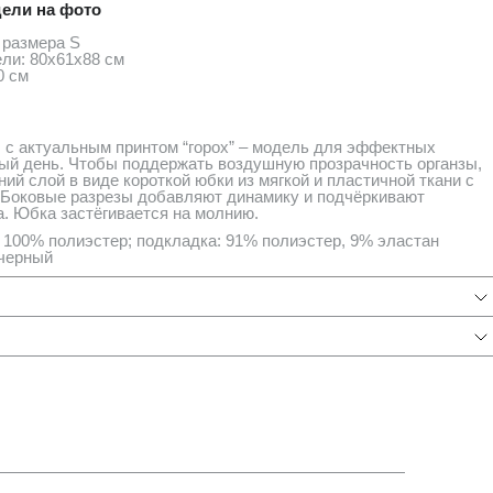
ели на фото
 размера S
ли: 80х61х88 см
0 см
 с актуальным принтом “горох” – модель для эффектных
ый день. Чтобы поддержать воздушную прозрачность органзы,
ий слой в виде короткой юбки из мягкой и пластичной ткани с
 Боковые разрезы добавляют динамику и подчёркивают
а. Юбка застёгивается на молнию.
 100% полиэстер; подкладка: 91% полиэстер, 9% эластан
 черный