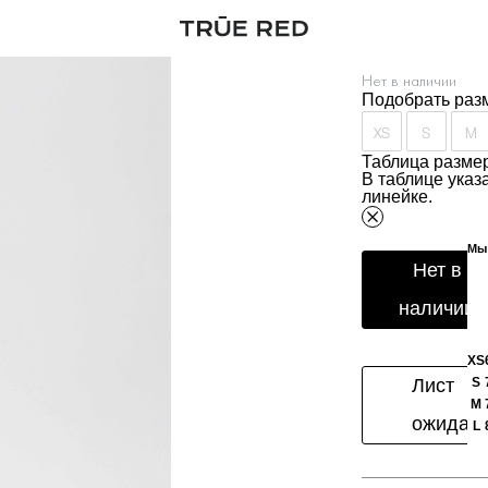
Юбка из орга
Артикул:
280201
Нет в наличии
Подобрать раз
XS
S
M
Таблица размер
В таблице ука
линейке.
Мы 
Нет в
наличии
XS
Лист
S
M
ожидан
L