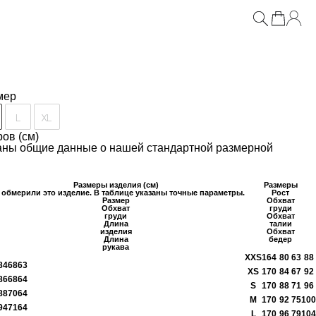
 кашемиром
мер
L
XL
ов (см)
заны общие данные о нашей стандартной размерной
Размеры изделия (см)
Размеры
обмерили это изделие. В таблице указаны точные параметры.
Рост
Размер
Обхват
Обхват
груди
груди
Обхват
Длина
талии
изделия
Обхват
Длина
бедер
рукава
XXS
164
80
63
88
84
68
63
XS
170
84
67
92
86
68
64
S
170
88
71
96
88
70
64
M
170
92
75
100
94
71
64
L
170
96
79
104