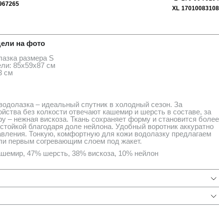
96
72
65
XL
170
100
83
108
ия
ели на фото
лазка размера S
ли: 85х59х87 см
3 см
водолазка – идеальный спутник в холодный сезон. За
йства без колкости отвечают кашемир и шерсть в составе, за
у – нежная вискоза. Ткань сохраняет форму и становится более
остойкой благодаря доле нейлона. Удобный воротник аккуратно
авления. Тонкую, комфортную для кожи водолазку предлагаем
ли первым согревающим слоем под жакет.
шемир, 47% шерсть, 38% вискоза, 10% нейлон