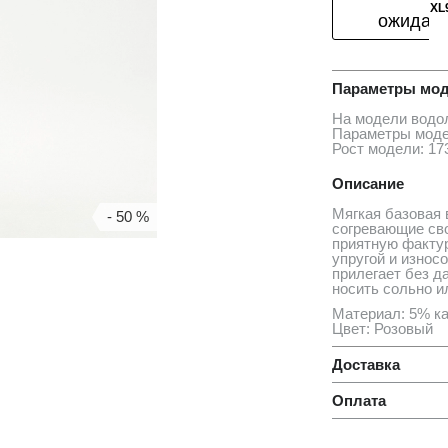
XL
ожидан
Параметры мод
На модели водо
Параметры моде
Рост модели: 17
Описание
Мягкая базовая 
- 50 %
согревающие сво
приятную фактур
упругой и износ
прилегает без д
носить сольно и
Материал: 5% ка
Цвет: Розовый
Доставка
Оплата