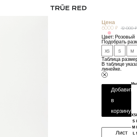
Водолазка с
Артикул:
266401
Цена
6000 ₽
12 000 ₽
Цвет: Розовый
Подобрать раз
XS
S
M
Таблица размер
В таблице ука
линейке.
Мы 
Добавить
в
корзину
XS
S
M
Лист
L