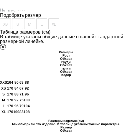
Нет в наличии
Подобрать размер
XS
S
M
L
XL
Таблица размеров (см)
В таблице указаны общие данные о нашей стандартной
размерной линейке.
Размеры
Рост
Обхват
груди
Обхват
талии
Обхват
бедер
XXS
164
80
63
88
XS
170
84
67
92
S
170
88
71
96
M
170
92
75
100
L
170
96
79
104
XL
170
100
83
108
Размеры изделия (см)
Мы обмерили это изделие. В таблице указаны точные параметры.
Размер
Обхват