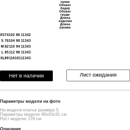
талии
Обхват
бедер
Обхват
груди
Длина
изделия
Длина
рукава
XS
74
102
86
113
42
S
76
104
90
113
43
M
82
110
94
113
43
L
85
112
96
113
43
XL
89
116
101
113
43
Лист ожидания
Нет в наличии
Параметры модели на фото
На модели платье размера S
Параметры модели: 80х63х91 см
Рост модели: 178 см
Описание