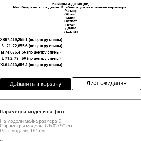
Размеры изделия (см)
Мы обмерили это изделие. В таблице указаны точные параметры.
Размер
Обхват
талии
Обхват
груди
Длина
изделия
XS
67,4
69,2
55,1 (по центру спины)
S
71
72,8
55,6 (по центру спины)
M
74,6
76,4
56 (по центру спины)
L
78,2
78
56 (по центру спины)
XL
81,8
83,6
56,3 (по центру спины)
Лист ожидания
Добавить в корзину
Параметры модели на фото
На модели майка размера S
Параметры модели: 88х62х90 см
Рост модели: 164 см