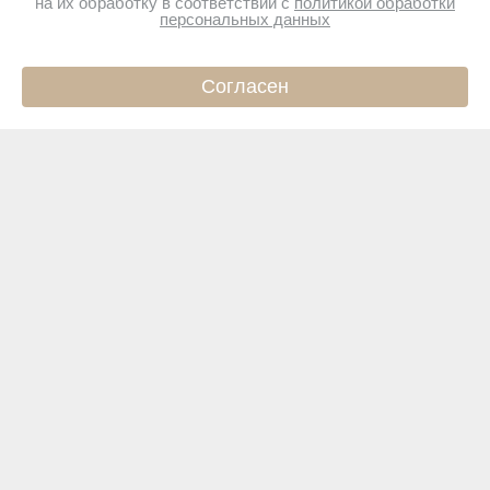
на их обработку в соответствии с
политикой обработки
персональных данных
Согласен
ИНФО
КАТАЛОГ
КОРЗИНА
ПРОФИЛЬ
Подпишитесь на новости
Чтобы первыми узнавать о новинках и акциях
Подписаться
Магазин
Покупателям
Интернет-магазин
Новая
Сертификаты
Ежедневно с 10.00 до 2