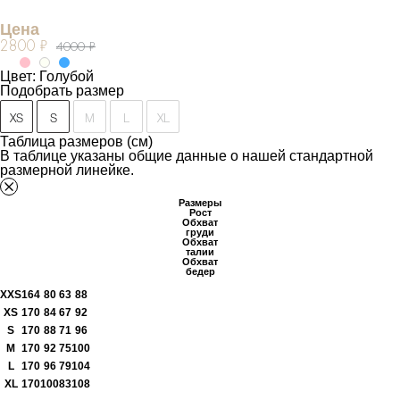
Цена
2800 ₽
4000 ₽
Цвет: Голубой
Подобрать размер
XS
S
M
L
XL
Таблица размеров (см)
В таблице указаны общие данные о нашей стандартной
размерной линейке.
Размеры
Рост
Обхват
груди
Обхват
талии
Обхват
бедер
XXS
164
80
63
88
XS
170
84
67
92
S
170
88
71
96
M
170
92
75
100
L
170
96
79
104
XL
170
100
83
108