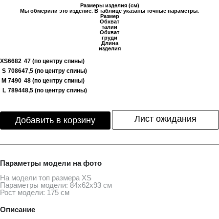
Размеры изделия (см)
Мы обмерили это изделие. В таблице указаны точные параметры.
Размер
Обхват
талии
Обхват
груди
Длина
изделия
XS
66
82
47 (по центру спины)
S
70
86
47,5 (по центру спины)
M
74
90
48 (по центру спины)
L
78
94
48,5 (по центру спины)
Лист ожидания
Добавить в корзину
Параметры модели на фото
На модели топ размера ХS
Параметры модели: 84х62х93 см
Рост модели: 175 см
Описание