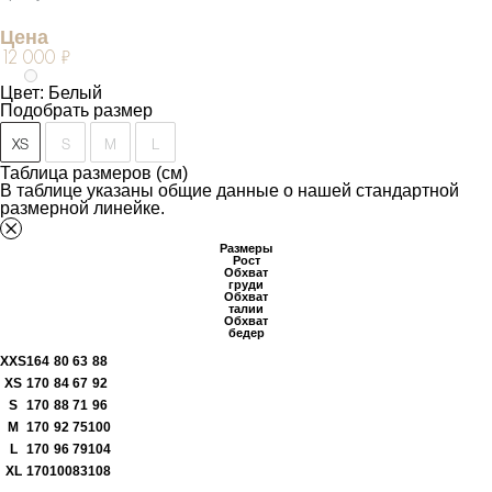
Цена
12 000 ₽
Цвет: Белый
Подобрать размер
XS
S
M
L
Таблица размеров (см)
В таблице указаны общие данные о нашей стандартной
размерной линейке.
Размеры
Рост
Обхват
груди
Обхват
талии
Обхват
бедер
XXS
164
80
63
88
XS
170
84
67
92
S
170
88
71
96
M
170
92
75
100
L
170
96
79
104
XL
170
100
83
108