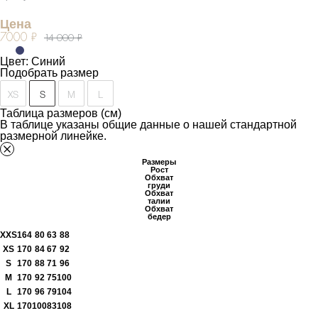
Цена
7000 ₽
14 000 ₽
Цвет: Синий
Подобрать размер
XS
S
M
L
Таблица размеров (см)
В таблице указаны общие данные о нашей стандартной
размерной линейке.
Размеры
Рост
Обхват
груди
Обхват
талии
Обхват
бедер
XXS
164
80
63
88
XS
170
84
67
92
S
170
88
71
96
M
170
92
75
100
L
170
96
79
104
XL
170
100
83
108