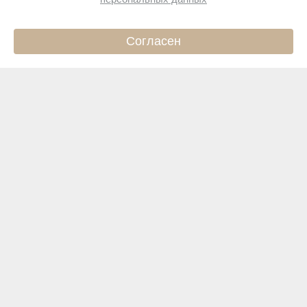
Согласен
ИНФО
КАТАЛОГ
КОРЗИНА
ПРОФИЛЬ
Подпишитесь на новости
Чтобы первыми узнавать о новинках и акциях
Подписаться
Магазин
Покупателям
Интернет-магазин
Новая
Сертификаты
Ежедневно с 10.00 до 2
+7 (499) 110-7
коллекция
Доставка