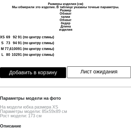
Размеры изделия (см)
Мы обмерили это изделие. В таблице указаны точные параметры.
Размер
Обхват
талии
Обхват
бедер
Длина
изделия
XS
69
92
91 (по центру спины)
S
73
94
91 (по центру спины)
M
77,6
100
91 (по центру спины)
L
80
102
91 (по центру спины)
Лист ожидания
Добавить в корзину
Параметры модели на фото
На модели юбка размера ХS
Параметры модели: 85х59х89 см
Рост модели: 173 см
Описание