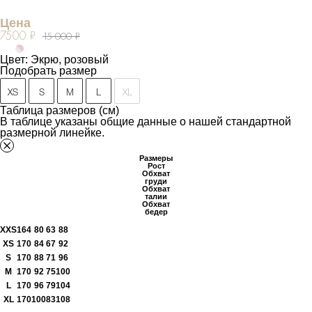
Цена
7500 ₽
15 000 ₽
Цвет: Экрю, розовый
Подобрать размер
XS
S
M
L
XL
Таблица размеров (см)
В таблице указаны общие данные о нашей стандартной
размерной линейке.
Размеры
Рост
Обхват
груди
Обхват
талии
Обхват
бедер
XXS
164
80
63
88
XS
170
84
67
92
S
170
88
71
96
M
170
92
75
100
L
170
96
79
104
XL
170
100
83
108