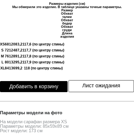
Размеры изделия (см)
Мы обмерили это изделие. В таблице указаны точные параметры.
Размер
Обхват
талии
Обхват
бедер
Обхват
груди
Длина
изделия
XS
68
120
83,2
117,6 (по центру спины)
S
72
124
87,2
117,7 (по центру спины)
M
76
128
91,2
117,8 (по центру спины)
L
80
132
95,2
117,9 (по центру спины)
XL
84
136
99,2
118 (по центру спины)
Лист ожидания
Добавить в корзину
Параметры модели на фото
На модели сарафан размера XS
Параметры модели: 85х59х89 см
Рост модели: 173 см