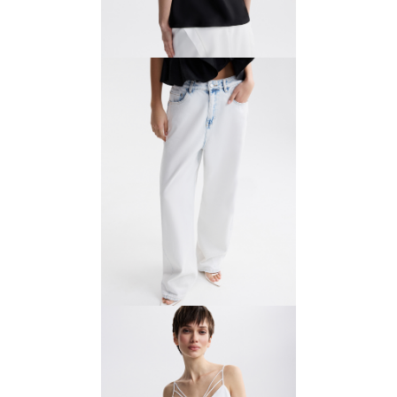
Топ с шёлком
4200 ₽
6000 ₽
Джинсы с рельефами
8400 ₽
12 000 ₽