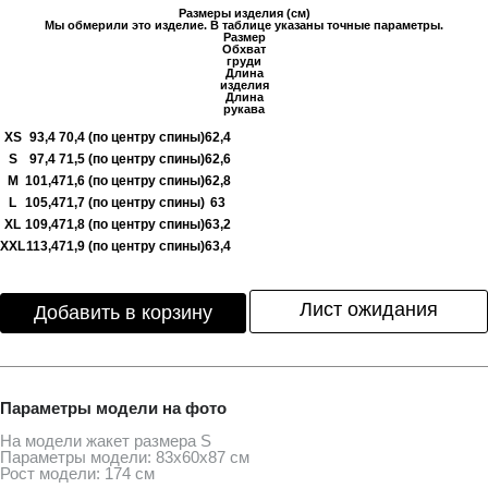
Размеры изделия (см)
Мы обмерили это изделие. В таблице указаны точные параметры.
Размер
Обхват
груди
Длина
изделия
Длина
рукава
XS
93,4
70,4 (по центру спины)
62,4
S
97,4
71,5 (по центру спины)
62,6
M
101,4
71,6 (по центру спины)
62,8
L
105,4
71,7 (по центру спины)
63
XL
109,4
71,8 (по центру спины)
63,2
XXL
113,4
71,9 (по центру спины)
63,4
Лист ожидания
Добавить в корзину
Параметры модели на фото
На модели жакет размера S
Параметры модели: 83х60х87 см
Рост модели: 174 см