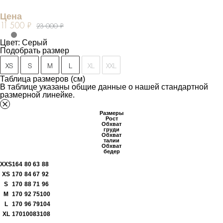
Цена
11 500 ₽
23 000 ₽
Цвет: Серый
Подобрать размер
XS
S
M
L
XL
XXL
Таблица размеров (см)
В таблице указаны общие данные о нашей стандартной
размерной линейке.
Размеры
Рост
Обхват
груди
Обхват
талии
Обхват
бедер
XXS
164
80
63
88
XS
170
84
67
92
S
170
88
71
96
M
170
92
75
100
L
170
96
79
104
XL
170
100
83
108