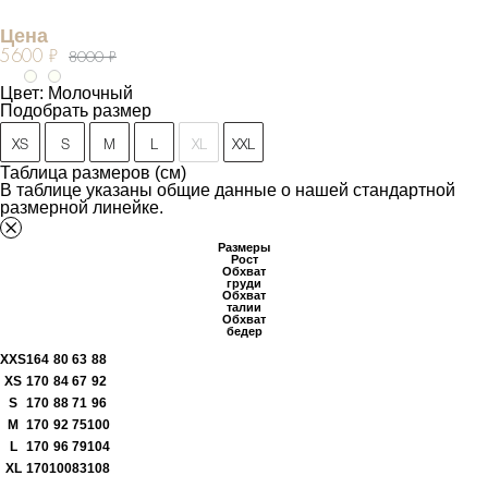
Цена
5600 ₽
8000 ₽
Цвет: Молочный
Подобрать размер
XS
S
M
L
XL
XXL
Таблица размеров (см)
В таблице указаны общие данные о нашей стандартной
размерной линейке.
Размеры
Рост
Обхват
груди
Обхват
талии
Обхват
бедер
XXS
164
80
63
88
XS
170
84
67
92
S
170
88
71
96
M
170
92
75
100
L
170
96
79
104
XL
170
100
83
108