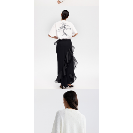
Джинсы с контрастным
поясом
9800 ₽
14 000 ₽
Юбка с воланами и
бахромой
10 500 ₽
15 000 ₽