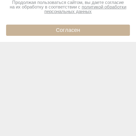
Продолжая пользоваться сайтом, вы даете согласие
на их обработку в соответствии с
политикой обработки
персональных данных
Согласен
ИНФО
КАТАЛОГ
КОРЗИНА
ПРОФИЛЬ
Подпишитесь на новости
Чтобы первыми узнавать о новинках и акциях
Подписаться
Магазин
Покупателям
Интернет-магазин