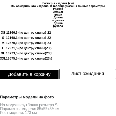
Размеры изделия (см)
Мы обмерили это изделие. В таблице указаны точные параметры.
Размер
Обхват
груди
Длина
изделия
Длина
рукава
XS
118
66,6 (по центру спины)
22
S
121
68,1 (по центру спины)
22
M
126
70,1 (по центру спины)
23
L
129
71,5 (по центру спины)
23,5
XL
132
73,5 (по центру спины)
23,5
XXL
136
75,5 (по центру спины)
23,6
Лист ожидания
Добавить в корзину
Параметры модели на фото
На модели футболка размера S
Параметры модели: 85х59х89 см
Рост модели: 173 см