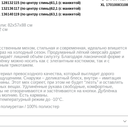
128
132
115 (по центру спины)
61,1 (с манжетой)
XL
170
100
83
108
132
136
117 (по центру спины)
62,1 (с манжетой)
L
136
140
119 (по центру спины)
63,1 (с манжетой)
ли: 82х57х88 см
2 см
сственным мехом, стильная и современная, идеально впишется
раз на холодный сезон. Продуманный лёгкий оверсайз дарит
придаёт лишний объём силуэту. Благодаря лаконичной форме и
ёнку можно носить как с элегантным костюмом, так и с
аным трикотажем.
риал превосходного качества, который выглядит дорого
ощущениям. Снаружи – деликатный блеск, внутри – имитация
чины. Этот мех согреет, при этом не будет “лезть” и оставлять
ных вещах. Удлинённые рукава свободные, комфортные,
 не отворачиваются и застёгиваются на кнопки. Дублёнка
а молнию. Есть карманы.
температурный режим до -10°C.
полиуретан / 100% полиэстер