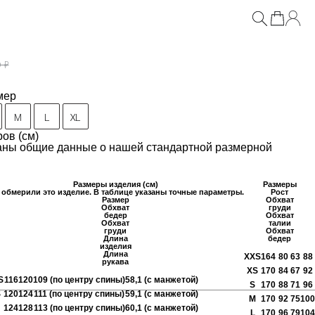
 ₽
мер
M
L
XL
ов (см)
заны общие данные о нашей стандартной размерной
Размеры изделия (см)
Размеры
обмерили это изделие. В таблице указаны точные параметры.
Рост
Размер
Обхват
Обхват
груди
бедер
Обхват
Обхват
талии
груди
Обхват
Длина
бедер
изделия
Длина
XXS
164
80
63
88
рукава
XS
170
84
67
92
S
116
120
109 (по центру спины)
58,1 (с манжетой)
S
170
88
71
96
S
120
124
111 (по центру спины)
59,1 (с манжетой)
M
170
92
75
100
124
128
113 (по центру спины)
60,1 (с манжетой)
L
170
96
79
104