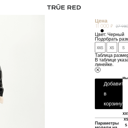
Дублёнка
Артикул:
245902
Цена
11 000 ₽
27 980
Цвет: Черный
Подобрать раз
XXS
XS
S
Таблица размер
В таблице ука
линейке.
Мы 
Добавить
в
корзину
XX
X
Параметры
S
модели на