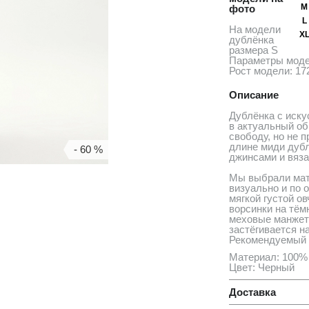
M
фото
L
На модели
X
дублёнка
размера S
Параметры моде
Рост модели: 17
Описание
Дублёнка с иску
в актуальный об
свободу, но не 
длине миди дубл
- 60 %
джинсами и вяз
Мы выбрали мате
визуально и по 
мягкой густой ов
ворсинки на тём
меховые манжеты
застёгивается н
Рекомендуемый 
Материал: 100% 
Цвет: Черный
Доставка