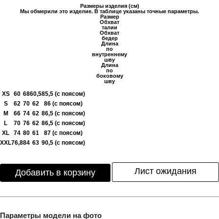
Размеры изделия (см)
Мы обмерили это изделие. В таблице указаны точные параметры.
Размер
Обхват
талии
Обхват
бедер
Длина
по
внутреннему
шву
Длина
по
боковому
шву
XS
60
68
60,5
85,5 (с поясом)
S
62
70
62
86 (с поясом)
M
66
74
62
86,5 (с поясом)
L
70
76
62
86,5 (с поясом)
XL
74
80
61
87 (с поясом)
XXL
76,8
84
63
90,5 (с поясом)
Лист ожидания
Добавить в корзину
Параметры модели на фото