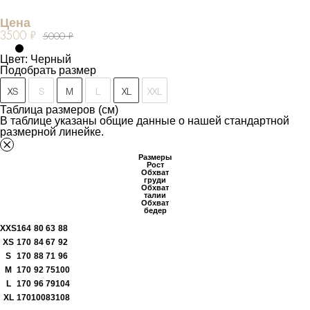
Цена
3500 ₽
5000 ₽
Цвет: Черный
Подобрать размер
XS
S
M
L
XL
XXL
Таблица размеров (см)
В таблице указаны общие данные о нашей стандартной
размерной линейке.
Размеры
Рост
Обхват
груди
Обхват
талии
Обхват
бедер
XXS
164
80
63
88
XS
170
84
67
92
S
170
88
71
96
M
170
92
75
100
L
170
96
79
104
XL
170
100
83
108