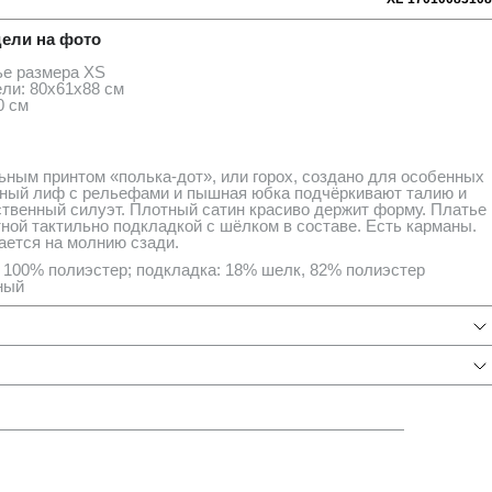
ели на фото
ье размера ХS
ли: 80х61х88 см
0 см
ьным принтом «полька-дот», или горох, создано для особенных
тный лиф с рельефами и пышная юбка подчёркивают талию и
венный силуэт. Плотный сатин красиво держит форму. Платье
ной тактильно подкладкой с шёлком в составе. Есть карманы.
ается на молнию сзади.
 100% полиэстер; подкладка: 18% шелк, 82% полиэстер
ный