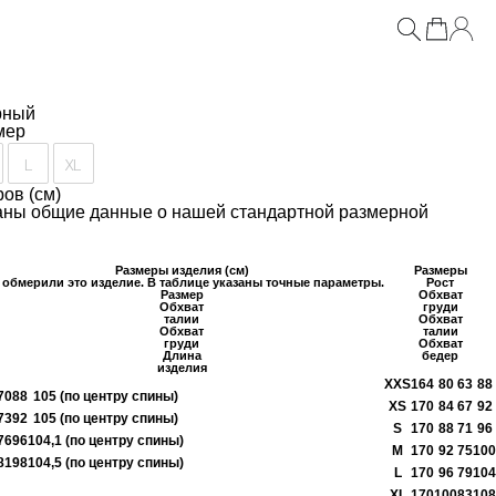
шной юбкой
рный
мер
L
XL
ов (см)
заны общие данные о нашей стандартной размерной
Размеры изделия (см)
Размеры
обмерили это изделие. В таблице указаны точные параметры.
Рост
Размер
Обхват
Обхват
груди
талии
Обхват
Обхват
талии
груди
Обхват
Длина
бедер
изделия
XXS
164
80
63
88
70
88
105 (по центру спины)
XS
170
84
67
92
73
92
105 (по центру спины)
S
170
88
71
96
76
96
104,1 (по центру спины)
M
170
92
75
100
ия
81
98
104,5 (по центру спины)
L
170
96
79
104
XL
170
100
83
108