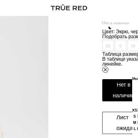
Платье с пы
Артикул:
269505
Нет в наличии
Цвет: Экрю, че
Подобрать раз
XS
S
M
Таблица размер
В таблице ука
линейке.
Мы 
Нет в
наличии
XS
Лист
S
M
ожидан
L