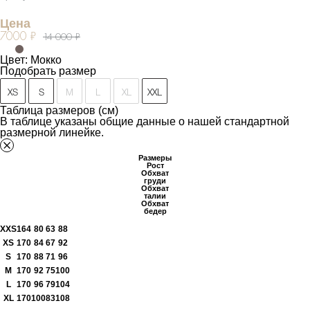
Цена
7000 ₽
14 000 ₽
Цвет: Мокко
Подобрать размер
XS
S
M
L
XL
XXL
Таблица размеров (см)
В таблице указаны общие данные о нашей стандартной
размерной линейке.
Размеры
Рост
Обхват
груди
Обхват
талии
Обхват
бедер
XXS
164
80
63
88
XS
170
84
67
92
S
170
88
71
96
M
170
92
75
100
L
170
96
79
104
XL
170
100
83
108