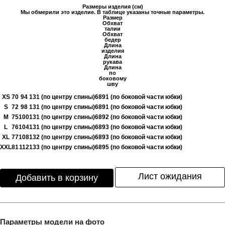
Размеры изделия (см)
Мы обмерили это изделие. В таблице указаны точные параметры.
Размер
Обхват
талии
Обхват
бедер
Длина
изделия
Длина
рукава
Длина
по
боковому
шву
XS
70
94
131 (по центру спины)
68
91 (по боковой части юбки)
S
72
98
131 (по центру спины)
68
91 (по боковой части юбки)
M
75
100
131 (по центру спины)
68
92 (по боковой части юбки)
L
76
104
131 (по центру спины)
68
93 (по боковой части юбки)
XL
77
108
132 (по центру спины)
68
93 (по боковой части юбки)
XXL
81
112
133 (по центру спины)
68
95 (по боковой части юбки)
Лист ожидания
Добавить в корзину
Параметры модели на фото