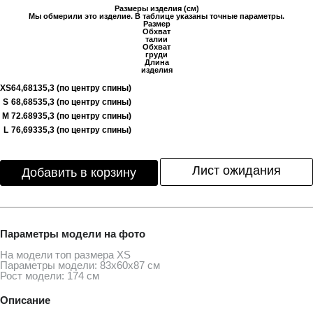
Размеры изделия (см)
Мы обмерили это изделие. В таблице указаны точные параметры.
Размер
Обхват
талии
Обхват
груди
Длина
изделия
XS
64,6
81
35,3 (по центру спины)
S
68,6
85
35,3 (по центру спины)
M
72.6
89
35,3 (по центру спины)
L
76,6
93
35,3 (по центру спины)
Лист ожидания
Добавить в корзину
Параметры модели на фото
На модели топ размера ХS
Параметры модели: 83х60х87 см
Рост модели: 174 см
Описание