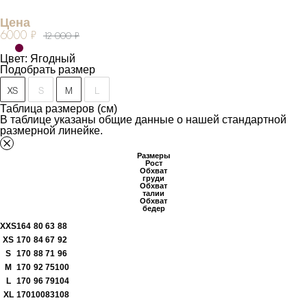
Цена
6000 ₽
12 000 ₽
Цвет: Ягодный
Подобрать размер
XS
S
M
L
Таблица размеров (см)
В таблице указаны общие данные о нашей стандартной
размерной линейке.
Размеры
Рост
Обхват
груди
Обхват
талии
Обхват
бедер
XXS
164
80
63
88
XS
170
84
67
92
S
170
88
71
96
M
170
92
75
100
L
170
96
79
104
XL
170
100
83
108