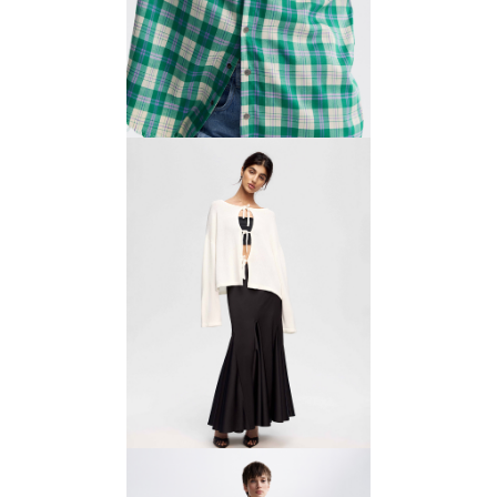
Рубашка в клетку из тенсела
и вискозного шёлка
5500 ₽
11 000 ₽
Кардиган на завязках