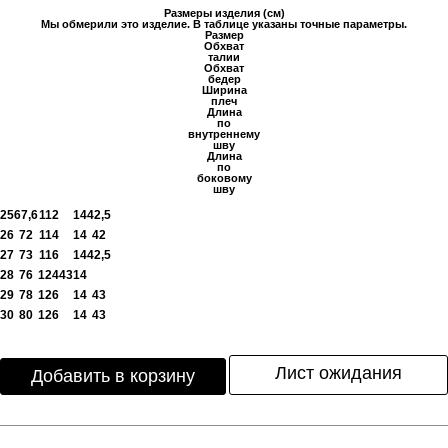
Размеры изделия (см)
Мы обмерили это изделие. В таблице указаны точные параметры.
Размер
Обхват
талии
Обхват
бедер
Ширина
плеч
Длина
по
внутреннему
шву
Длина
по
боковому
шву
25
67,6
112
14
42,5
26
72
114
14
42
27
73
116
14
42,5
28
76
124
43
14
29
78
126
14
43
30
80
126
14
43
Лист ожидания
Добавить в корзину