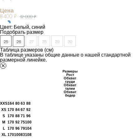
Цена
8400 ₽
12 000 ₽
Цвет: Белый, синий
Подобрать размер
25
26
27
28
29
30
Таблица размеров (см)
В таблице указаны общие данные о нашей стандартной
размерной линейке.
Размеры
Рост
Обхват
груди
Обхват
талии
Обхват
бедер
XXS
164
80
63
88
XS
170
84
67
92
S
170
88
71
96
M
170
92
75
100
L
170
96
79
104
XL
170
100
83
108